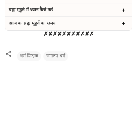
ब्रह्म मुहूर्त में ध्यान कैसे करें
आज का ब्रह्म मुहूर्त का समय
✗✘✗✘✗✘✗✘✗✘✗
धर्म शिक्षक
सनातन धर्म
C
o
m
m
e
n
t