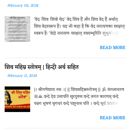
-
February 06, 2024
'वेदः शिवः शिवो वेदः' वेद शिव हैं और शिव वेद हैं अर्थात्
शिव वेदस्वरूप हैं। यह भी कहा है कि वेद नारायणका साक्षात्
स्वरूप है- 'वेदो नारायणः साक्षात् स्वयम्भूरिति शुश्रुम'। इसके
साथ ही वेदको परमात्मप्रभुका निःश्वास कहा गया है।
इसीलिये भारतीय संस्कृतिमें वेदकी अनुपम महिमा है। जैसे
READ MORE
ईश्वर अनादि-अपौरुषेय हैं, उसी प्रकार वेद भी सनातन जगत्में
अनादि-अपौरुषेय माने जाते हैं। इसीलिये वेद-मन्त्रोंके द्वारा
शिव महिम्न स्तोत्रम् | हिन्दी अर्थ सहित
शिवजीका पूजन, अभिषेक, यज्ञ और जप आदि किया जाता
है। नमामीशमीशान निर्वाणरूपम्।विभुम् व्यापकम्
-
February 11, 2024
ब्रह्मवेदस्वरूपम्। निजम् निर्गुणम् निर्विकल्पम् निरीहम्।
चिदाकाशमाकाशवासम् भजेऽहम् ॥१॥ मोक्षस्वरूप, विभु,
|। श्रीगणेशाय नमः ।| || शिवमहिम्नस्तोत्रम् || 🕉 मंगलाचरण
व्यापक, ब्रह्म और वेदस्वरूप, ईशान दिशा के ईश्वर और सभी
🌼🙏 वन्दे देव उमापतिं सुरगुरुम वन्दे जगत कारणम् वन्दे
के स्वामी शिवजी, मैं आपको बार-बार प्रणाम करता हूँ। स्वयं
पन्नग भूषणं मृगधरं वन्दे पशूनाम पतिं । वन्दे सूर्य शशांक
के स्वरूप में स्थित (मायारहित), गुणरहित, भेदरहित,
वहनि नयनं वन्दे मुकुन्दप्रियम् वन्दे भक्त जनाश्रयं च वरदं वन्दे
इच्छारहित, चेतन आकाशरूप और आकाश को ही वस्त्र रूप
शिवं शंकरम ॥ ॥ अथ शिवमहिम्नः स्तोत्रं ॥ पुष्पदंत उवाच
READ MORE
में धारण करने वाले दिगम्बर, मैं आपकी भक्ति करता हूँ।
महिम्नः पारन्ते परमविदुषो यद्यसदृशी। स्तुतिर्ब्रह्मादीनामपि